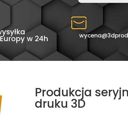
wysyłka
wycena@3dprodr
 Europy w 24h
Produkcja seryj
druku 3D