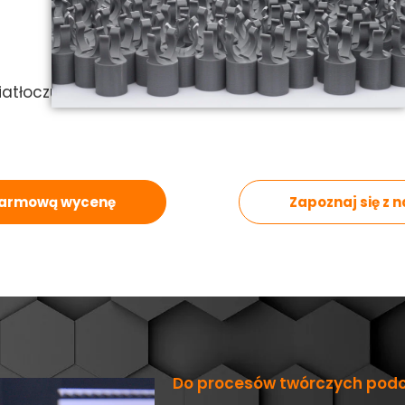
atłoczułych.
armową wycenę
Zapoznaj się z n
Do procesów twórczych podc