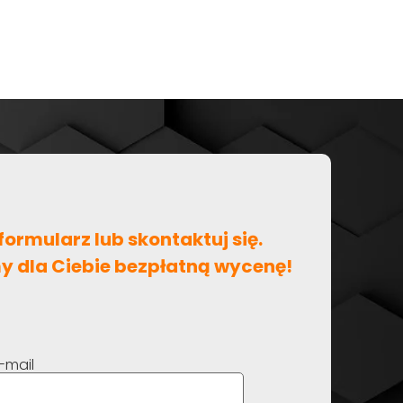
formularz lub skontaktuj się.
y dla Ciebie bezpłatną wycenę!
-mail