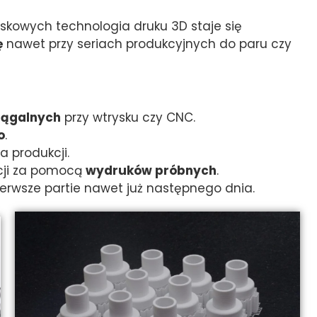
skowych technologia druku 3D staje się
ę
nawet przy seriach produkcyjnych do paru czy
iągalnych
przy wtrysku czy CNC.
o
.
 produkcji.
cji za pomocą
wydruków próbnych
.
pierwsze partie nawet już następnego dnia.