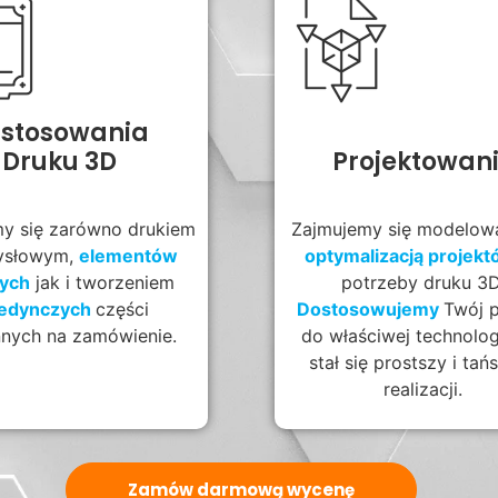
stosowania
Druku 3D
Projektowan
y się zarówno drukiem
Zajmujemy się modelow
ysłowym,
elementów
optymalizacją projek
nych
jak i tworzeniem
potrzeby druku 3D
jedynczych
części
Dostosowujemy
Twój p
nych na zamówienie.
do właściwej technolog
stał się prostszy i tań
realizacji.
Zamów darmową wycenę