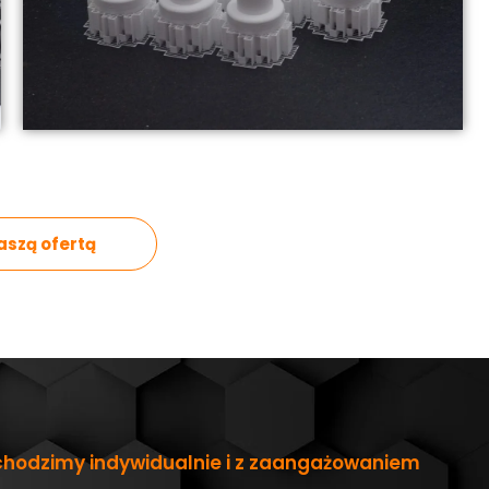
aszą ofertą
hodzimy indywidualnie i z zaangażowaniem