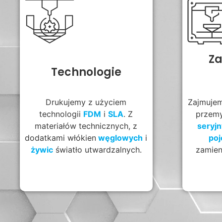
Za
Technologie
Drukujemy z użyciem
Zajmujem
technologii
FDM
i
SLA
. Z
przem
materiałów technicznych, z
seryj
dodatkami włókien
węglowych
i
po
żywic
światło utwardzalnych.
zamien