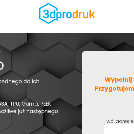
w
D
Wypełnij 
zbędnego do ich
Przygotujem
ASA, TPU, Guma, PEEK
 możliwe już następnego
Twój adres e