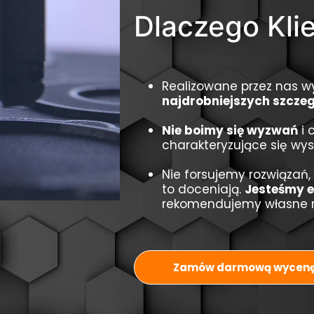
Dlaczego Kli
Realizowane przez nas w
najdrobniejszych szcze
Nie boimy się wyzwań
i 
charakteryzujące się wy
Nie forsujemy rozwiązań,
to doceniają.
Jesteśmy e
rekomendujemy własne r
Zamów darmową wycen