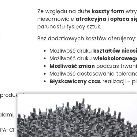
Ze względu na duże
koszty form
wtry
niesamowicie
atrakcyjna i opłaca si
parunastu tysięcy sztuk.
Bez dodatkowych kosztów oferujemy:
Możliwość druku
kształtów nieos
Możliwość druku
wielokoloroweg
Możliwość zmian
podczas trwania
Możliwość dostosowania toleran
Błyskawiczny czas
realizacji – 
produkcji
lami,
PA-CF i PA-