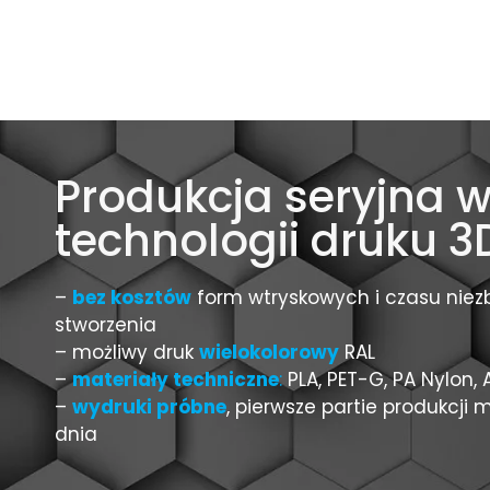
Produkcja seryjna 
technologii druku 3
–
bez kosztów
form wtryskowych i czasu nie
stworzenia
– możliwy druk
wielokolorowy
RAL
–
materiały techn
iczne
:
PLA, PET-G, PA Nylon, 
–
wydruki próbne
, pierwsze partie produkcji
dnia