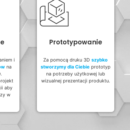
ie
Prototypowanie
aniem i
Za pomocą druku 3D
szybko
tów
na
stworzymy dla Ciebie
prototyp
.
na potrzeby użytkowej lub
rojekt
wizualnej prezentacji produktu.
ii aby
szy w