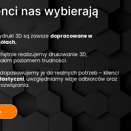
enci nas wybierają
ydruki 3D są zawsze
dopracowane w
gółach.
chętnie realizujemy drukowanie 3D,
sokim poziomem trudności.
 dopasowujemy je do realnych potrzeb – klienci
lastyczni
, uwzględniamy wizje odbiorców oraz
ozwiązania.
ę