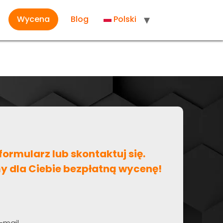
Wycena
Blog
Polski
formularz lub skontaktuj się.
y dla Ciebie bezpłatną wycenę!