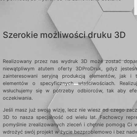
Szerokie możliwości druku 3D
Realizowany przez nas wydruk 3D może zostać dopaso
niewątpliwym atutem oferty 3DProDruk, gdyż jesteś
zainteresowani seryjną produkcją elementów, jak i
elementów o specyficznych właściwościach. Reali
wsłuchujemy się w potrzeby odbiorców, tak aby efe
oczekiwania.
Jeśli masz już swoją wizję, lecz nie wiesz od czego zac
3D to nasza specjalność od wielu lat. Fachowcy repr
pomyślnie zrealizowanych zleceń i chętnie pomogą Ci
wdrożyć swój projekt w życie bezproblemowo i bez nad