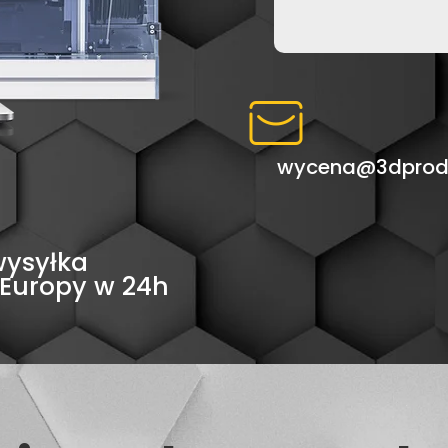
Alternative:
wycena@3dprodr
wysyłka
 Europy w 24h