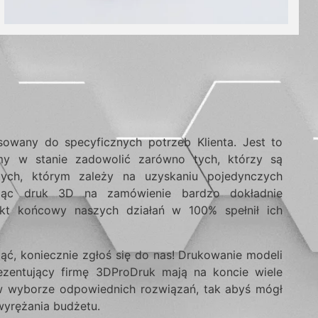
wany do specyficznych potrzeb Klienta. Jest to
my w stanie zadowolić zarówno tych, którzy są
 tych, którym zależy na uzyskaniu pojedynczych
zując druk 3D na zamówienie bardzo dokładnie
kt końcowy naszych działań w 100% spełnił ich
ząć, koniecznie zgłoś się do nas! Drukowanie modeli
ezentujący firmę 3DProDruk mają na koncie wiele
 w wyborze odpowiednich rozwiązań, tak abyś mógł
wyrężania budżetu.