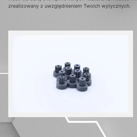
zrealizowany z uwzględnieniem Twoich wytycznych.