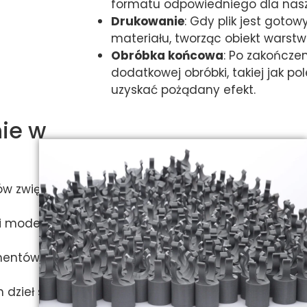
formatu odpowiedniego dla nasz
Drukowanie
: Gdy plik jest got
materiału, tworząc obiekt warstw
Obróbka końcowa
: Po zakończe
dodatkowej obróbki, takiej jak p
uzyskać pożądany efekt.
nie w
pów zwiększa
i modele
mentów i
dzieł sztuki i