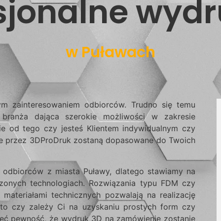
sjonalne wydr
w Puławach
ym zainteresowaniem odbiorców. Trudno się temu
ę branża dająca szerokie możliwości w zakresie
ie od tego czy jesteś Klientem indywidualnym czy
ane przez 3DProDruk zostaną dopasowane do Twoich
 odbiorców z miasta Puławy, dlatego stawiamy na
onych technologiach. Rozwiązania typu FDM czy
materiałami technicznych pozwalają na realizację
 to czy zależy Ci na uzyskaniu prostych form czy
ieć pewność, że wydruk 3D na zamówienie zostanie