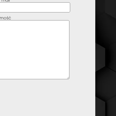
-mail
omość