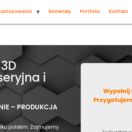
Zastosowania
Materiały
Portfolio
Kontakt
 3D
eryjna i
Wypełnij 
Przygotujem
IE – PRODUKCJA
ynku polskim. Zajmujemy