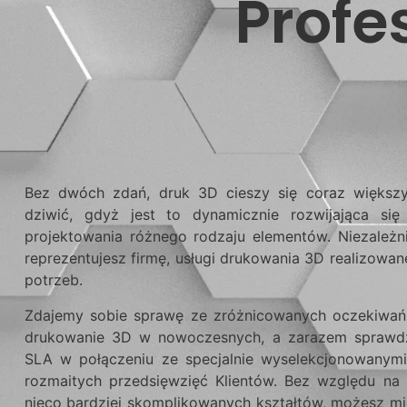
Profe
Bez dwóch zdań, druk 3D cieszy się coraz większ
dziwić, gdyż jest to dynamicznie rozwijająca si
projektowania różnego rodzaju elementów. Niezależn
reprezentujesz firmę, usługi drukowania 3D realizow
potrzeb.
Zdajemy sobie sprawę ze zróżnicowanych oczekiwań
drukowanie 3D w nowoczesnych, a zarazem sprawdz
SLA w połączeniu ze specjalnie wyselekcjonowanymi 
rozmaitych przedsięwzięć Klientów. Bez względu na
nieco bardziej skomplikowanych kształtów, możesz m