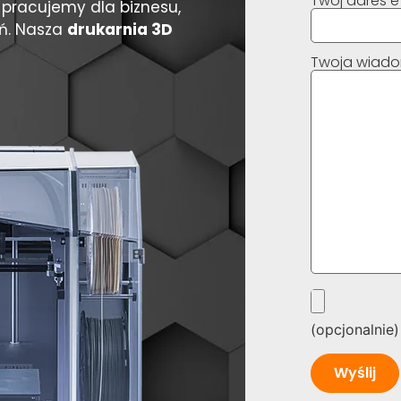
Twój adres e
 pracujemy dla biznesu,
eń. Nasza
drukarnia 3D
Twoja wiad
(opcjonalnie)