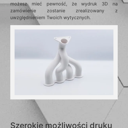
możesz mieć pewność, że wydruk 3D na
zamówienie zostanie zrealizowany z
uwzględnieniem Twoich wytycznych.
Szerokie możliwości druku