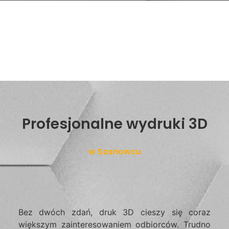
Profesjonalne wydruki 3D
w Sosnowcu
Bez dwóch zdań, druk 3D cieszy się coraz
większym zainteresowaniem odbiorców. Trudno