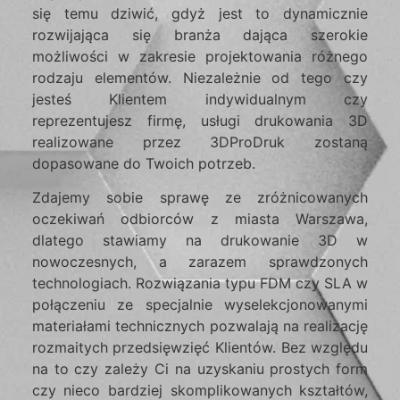
się temu dziwić, gdyż jest to dynamicznie
rozwijająca się branża dająca szerokie
możliwości w zakresie projektowania różnego
rodzaju elementów. Niezależnie od tego czy
jesteś Klientem indywidualnym czy
reprezentujesz firmę, usługi drukowania 3D
realizowane przez 3DProDruk zostaną
dopasowane do Twoich potrzeb.
Zdajemy sobie sprawę ze zróżnicowanych
oczekiwań odbiorców z miasta Warszawa,
dlatego stawiamy na drukowanie 3D w
nowoczesnych, a zarazem sprawdzonych
technologiach. Rozwiązania typu FDM czy SLA w
połączeniu ze specjalnie wyselekcjonowanymi
materiałami technicznych pozwalają na realizację
rozmaitych przedsięwzięć Klientów. Bez względu
na to czy zależy Ci na uzyskaniu prostych form
czy nieco bardziej skomplikowanych kształtów,