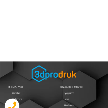
DOLNOŚLĄSKIE
KUJAWSKO-POMORSKIE
Wrocław
Bydgoszcz
Wałbrzych
Toruń
Legnica
Włocławek