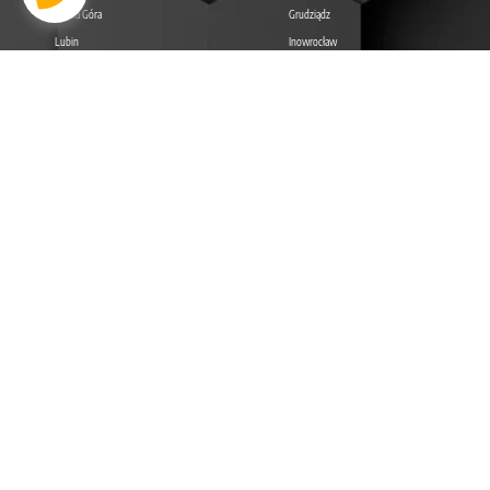
Jelenia Góra
Grudziądz
Lubin
Inowrocław
LUBELSKIE
LUBUSKIE
Lublin
Zielona Góra
Zamość
Gorzów Wielkopolski
Chełm
Nowa Sól
Biała Podlaska
Żary
Żagań
ŁÓDZKIE
MAŁOPOLSKIE
Łódź
Kraków
Piotrków Trybunalski
Tarnów
Pabianice
Nowy Sącz
Tomaszów Mazowiecki