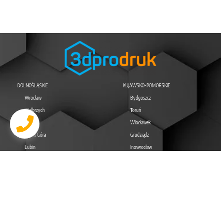
DOLNOŚLĄSKIE
KUJAWSKO-POMORSKIE
Wrocław
Bydgoszcz
Wałbrzych
Toruń
Legnica
Włocławek
Jelenia Góra
Grudziądz
Lubin
Inowrocław
LUBELSKIE
LUBUSKIE
Lublin
Zielona Góra
Zamość
Gorzów Wielkopolski
Chełm
Nowa Sól