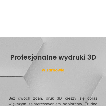
Profesjonalne wydruki 3D
w Tarnowie
Bez dwóch zdań, druk 3D cieszy się coraz
większym zainteresowaniem odbiorców. Trudno