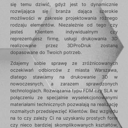
się temu dziwić, gdyż jest to dynamicznie
rozwijająca się branża dająca szerokie
możliwości w zakresie projektowania różnego
rodzaju elementów. Niezależnie od tego czy
jesteś Klientem indywidualnym czy
reprezentujesz firmę, usługi drukowania 3D
realizowane przez 3DProDruk zostaną
dopasowane do Twoich potrzeb.
Zdajemy sobie sprawę ze zróżnicowanych
oczekiwań odbiorców z miasta Warszawa,
dlatego stawiamy na drukowanie 3D w
nowoczesnych, a zarazem sprawdzonych
technologiach. Rozwiązania typu FDM czy SLA w
połączeniu ze specjalnie wyselekcjonowanymi
materiałami technicznych pozwalają na realizację
rozmaitych przedsięwzięć Klientów. Bez względu
na to czy zależy Ci na uzyskaniu prostych form
czy nieco bardziej skomplikowanych kształtów,