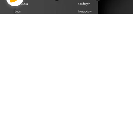
Jelenia Góra
Grudziądz
Lubin
Inowrocław
LUBELSKIE
LUBUSKIE
Lublin
Zielona Góra
Zamość
Gorzów Wielkopolski
Chełm
Nowa Sól
Biała Podlaska
Żary
Żagań
ŁÓDZKIE
MAŁOPOLSKIE
Łódź
Kraków
Piotrków Trybunalski
Tarnów
Pabianice
Nowy Sącz
Tomaszów Mazowiecki