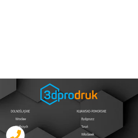
DOLNOŚLĄSKIE
KUJAWSKO-POMORSKIE
Wrocław
Bydgoszcz
Wałbrzych
Toruń
Legnica
Włocławek