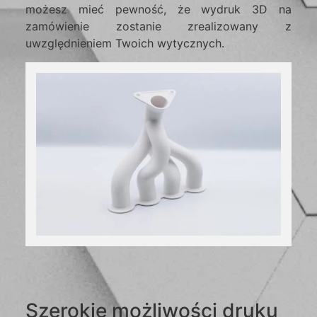
możesz mieć pewność, że wydruk 3D na
zamówienie zostanie zrealizowany z
uwzględnieniem Twoich wytycznych.
Szerokie możliwości druku