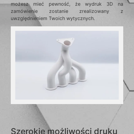
możesz mieć pewność, że wydruk 3D na
zamówienie zostanie zrealizowany z
uwzględnieniem Twoich wytycznych.
Szerokie możliwości druku