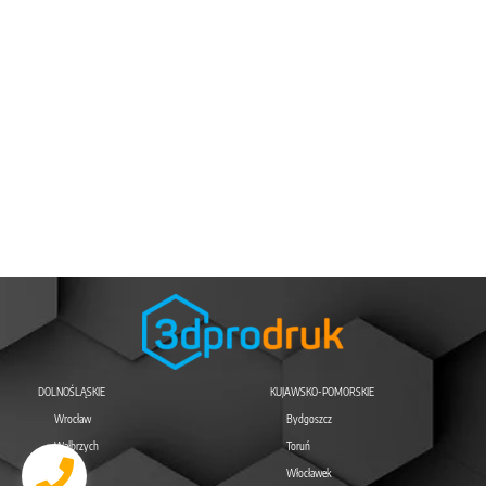
DOLNOŚLĄSKIE
KUJAWSKO-POMORSKIE
Wrocław
Bydgoszcz
Wałbrzych
Toruń
Legnica
Włocławek