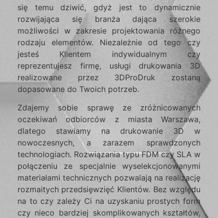
się temu dziwić, gdyż jest to dynamicznie
rozwijająca się branża dająca szerokie
możliwości w zakresie projektowania różnego
rodzaju elementów. Niezależnie od tego czy
jesteś Klientem indywidualnym czy
reprezentujesz firmę, usługi drukowania 3D
realizowane przez 3DProDruk zostaną
dopasowane do Twoich potrzeb.
Zdajemy sobie sprawę ze zróżnicowanych
oczekiwań odbiorców z miasta Warszawa,
dlatego stawiamy na drukowanie 3D w
nowoczesnych, a zarazem sprawdzonych
technologiach. Rozwiązania typu FDM czy SLA w
połączeniu ze specjalnie wyselekcjonowanymi
materiałami technicznych pozwalają na realizację
rozmaitych przedsięwzięć Klientów. Bez względu
na to czy zależy Ci na uzyskaniu prostych form
czy nieco bardziej skomplikowanych kształtów,