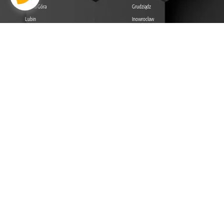
Jelenia Góra
Grudziądz
Lubin
Inowrocław
LUBELSKIE
LUBUSKIE
Lublin
Zielona Góra
Zamość
Gorzów Wielkopolski
Chełm
Nowa Sól
Biała Podlaska
Żary
Żagań
ŁÓDZKIE
MAŁOPOLSKIE
Łódź
Kraków
Piotrków Trybunalski
Tarnów
Pabianice
Nowy Sącz
Tomaszów Mazowiecki