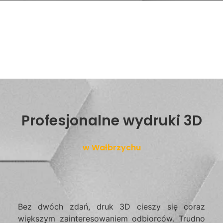
Profesjonalne wydruki 3D
w Wałbrzychu
Bez dwóch zdań, druk 3D cieszy się coraz
większym zainteresowaniem odbiorców. Trudno