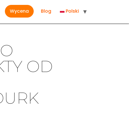
Wycena
Blog
Polski
CO
KTY OD
DURK