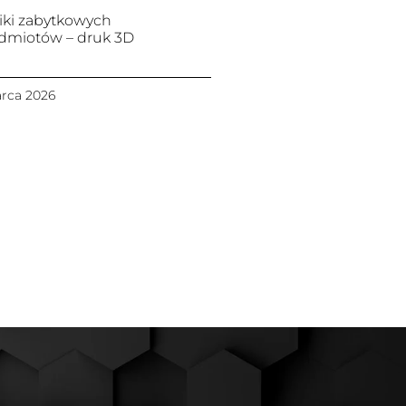
iki zabytkowych
dmiotów – druk 3D
rca 2026