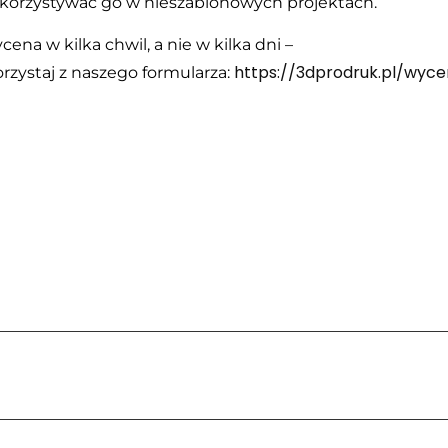
korzystywać go w nieszablonowych projektach.
ena w kilka chwil, a nie w kilka dni –
https://3dprodruk.pl/wyc
orzystaj z naszego formularza: