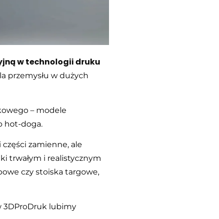
yjną w technologii druku
la przemysłu w dużych
tkowego – modele
o hot-doga.
i części zamienne, ale
ki trwałym i realistycznym
we czy stoiska targowe,
w 3DProDruk lubimy