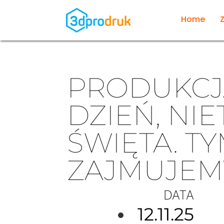
Home
PRODUKCJ
DZIEŃ, NI
ŚWIĘTA. T
ZAJMUJEM
DATA
12.11.25