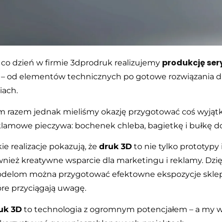
produkcję ser
 co dzień w firmie 3dprodruk realizujemy
– od elementów technicznych po gotowe rozwiązania d
iach.
m razem jednak mieliśmy okazję przygotować coś wyją
klamowe pieczywa: bochenek chleba, bagietkę i bułkę d
ie realizacje pokazują, że
druk 3D
to nie tylko prototypy 
wnież kreatywne wsparcie dla marketingu i reklamy. Dzię
delom można przygotować efektowne ekspozycje sklepo
óre przyciągają uwagę.
uk 3D
to technologia z ogromnym potencjałem – a my 