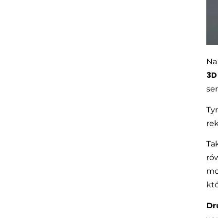
Na
3D
ser
Ty
re
Tak
ró
mo
kt
Dr