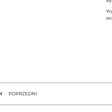
wy
Wyc
sk
POPRZEDNI