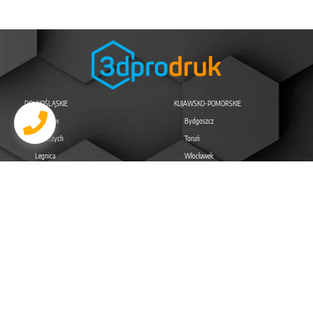
DOLNOŚLĄSKIE
KUJAWSKO-POMORSKIE
Wrocław
Bydgoszcz
Wałbrzych
Toruń
Legnica
Włocławek
Jelenia Góra
Grudziądz
Lubin
Inowrocław
LUBELSKIE
LUBUSKIE
Lublin
Zielona Góra
Zamość
Gorzów Wielkopolski
Chełm
Nowa Sól
Biała Podlaska
Żary