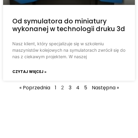
Od symulatora do miniatury
wykonanej w technologii druku 3d
Nasz klient, który specjalizuje się w szkoleniu
maszynistów kolejowych na symulatorach zwrócił się do
nas z ciekawym projektem. W naszej
CZYTAJ WIĘCEJ »
« Poprzednia
1
3
4
5
Następna »
2