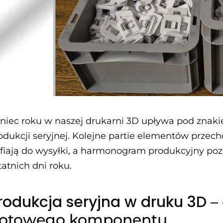
niec roku w naszej drukarni 3D upływa pod znak
odukcji seryjnej. Kolejne partie elementów przecho
afiają do wysyłki, a harmonogram produkcyjny po
tatnich dni roku.
rodukcja seryjna w druku 3D
– 
otowego komponentu