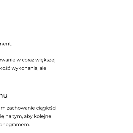
nent.
sowanie w coraz większej
akość wykonania, ale
onu
im zachowanie ciągłości
ię na tym, aby kolejne
rmonogramem.