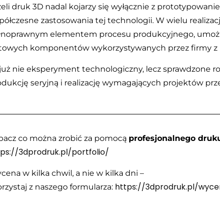
żeli druk 3D nadal kojarzy się wyłącznie z prototypowani
półczesne zastosowania tej technologii. W wielu realizacj
łnoprawnym elementem procesu produkcyjnego, umożl
towych komponentów wykorzystywanych przez firmy z r
 już nie eksperyment technologiczny, lecz sprawdzone r
odukcję seryjną i realizację wymagających projektów pr
bacz co można zrobić za pomocą
profesjonalnego druk
tps://3dprodruk.pl/portfolio/
ena w kilka chwil, a nie w kilka dni –
https://3dprodruk.pl/wyc
orzystaj z naszego formularza: