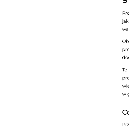
Pro
jak
ws
Ob
pr
do
To 
pr
wi
w 
C
Prz