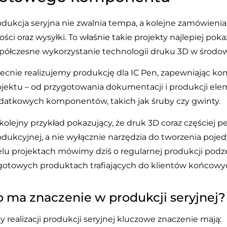
dukcja seryjna nie zwalnia tempa, a kolejne zamówienia tra
ości oraz wysyłki. To właśnie takie projekty najlepiej pok
półczesne wykorzystanie technologii druku 3D w środ
ecnie realizujemy produkcję dla IC Pen, zapewniając k
ojektu – od przygotowania dokumentacji i produkcji e
datkowych komponentów, takich jak śruby czy gwinty.
kolejny przykład pokazujący, że druk 3D coraz częściej pe
odukcyjnej, a nie wyłącznie narzędzia do tworzenia poj
elu projektach mówimy dziś o regularnej produkcji po
gotowych produktach trafiających do klientów końcowy
o ma znaczenie w produkcji seryjnej?
y realizacji produkcji seryjnej kluczowe znaczenie mają: