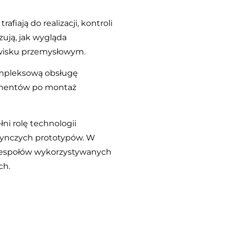
fiają do realizacji, kontroli
azują, jak wygląda
owisku przemysłowym.
ompleksową obsługę
lementów po montaż
łni rolę technologii
edynczych prototypów. W
dzespołów wykorzystywanych
ch.