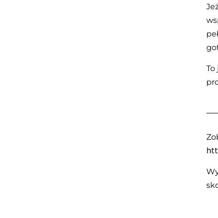
Je
ws
pe
go
To
pr
Zo
ht
Wyc
sk