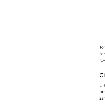
To
lic
ró
C
Dl
pr
za