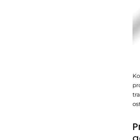
Ko
pr
tr
os
P
g