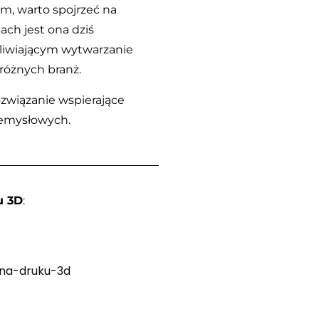
em, warto spojrzeć na
ach jest ona dziś
iwiającym wytwarzanie
óżnych branż.
ozwiązanie wspierające
zemysłowych.
u 3D
:
ena-druku-3d