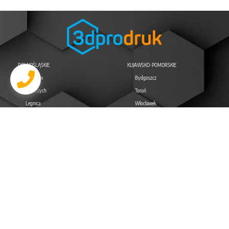
DOLNOŚLĄSKIE
KUJAWSKO-POMORSKIE
Wrocław
Bydgoszcz
Wałbrzych
Toruń
Legnica
Włocławek
Jelenia Góra
Grudziądz
Lubin
Inowrocław
LUBELSKIE
LUBUSKIE
Lublin
Zielona Góra
Zamość
Gorzów Wielkopolski
Chełm
Nowa Sól
Biała Podlaska
Żary
Żagań